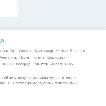
да
азань
Уфа
Саратов
Краснодар
Москва
Воронеж
Челябинск
Пермь
Тюмень
Красноярск
Нижний Новгород
Тольятти
Ижевск
Омск
паний по вывозу и утилизации мусора, отходов,
ранах СНГ с актуальными адресами, телефонами и