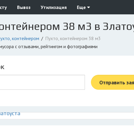
сту
Вывоз
Утилизация
Еще
контейнером 38 м3 в Злато
ухто, контейнером
Пухто, контейнером 38 м3
 мусора с отзывами, рейтингом и фотографиями
ок
Отправить за
латоуста