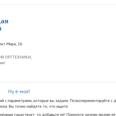
щая
я
ект Мира, 26
ЦИЯ ОРГТЕХНИКИ,
ии!
Ну ё-моё!
ий с параметрами, которые вы задали. Поэкспериментируйте с 
ска. Вы точно найдете то, что ищите.
омпания существует, то добавьте её! Помогите другим людям её