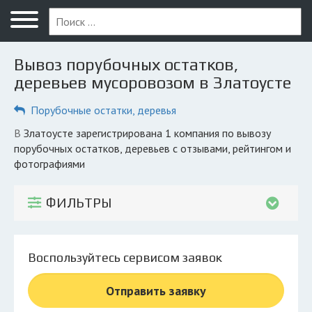
Меню
Главная
Вывоз порубочных остатков,
Вопрос юристу
деревьев мусоровозом в Златоусте
Златоуст
Порубочные остатки, деревья
ПОЛЬЗОВАТЕЛЯМ
в Златоусте зарегистрирована 1 компания по вывозу
порубочных остатков, деревьев с отзывами, рейтингом и
Компании
фотографиями
Экоблог
ФИЛЬТРЫ
КОМПАНИЯМ
Личный кабинет
Воспользуйтесь сервисом заявок
© 2026 Все права защищены
Отправить заявку