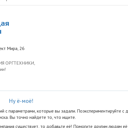
щая
я
ект Мира, 26
ЦИЯ ОРГТЕХНИКИ,
ии!
Ну ё-моё!
ий с параметрами, которые вы задали. Поэкспериментируйте с 
ска. Вы точно найдете то, что ищите.
омпания существует, то добавьте её! Помогите другим людям её