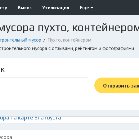
сту
Вывоз
Утилизация
Еще
мусора пухто, контейнером
троительный мусор
Пухто, контейнером
 строительного мусора с отзывами, рейтингом и фотографиями
ок
Отправить за
ора на карте Златоуста
усора