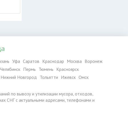
да
азань
Уфа
Саратов
Краснодар
Москва
Воронеж
Челябинск
Пермь
Тюмень
Красноярск
Нижний Новгород
Тольятти
Ижевск
Омск
паний по вывозу и утилизации мусора, отходов,
ранах СНГ с актуальными адресами, телефонами и