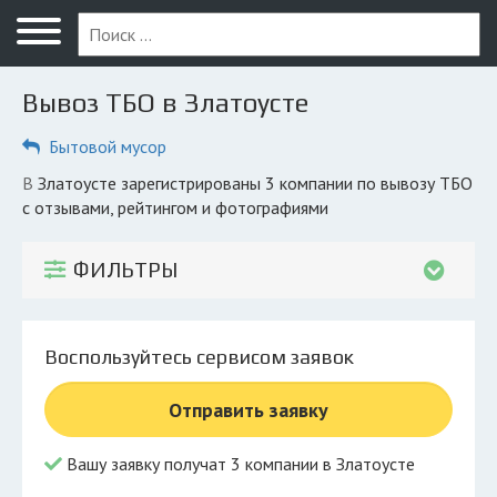
Меню
Главная
Вывоз ТБО в Златоусте
Вопрос юристу
Бытовой мусор
Златоуст
в Златоусте зарегистрированы 3 компании по вывозу ТБО
ПОЛЬЗОВАТЕЛЯМ
с отзывами, рейтингом и фотографиями
Компании
ФИЛЬТРЫ
Экоблог
КОМПАНИЯМ
Воспользуйтесь сервисом заявок
Личный кабинет
Отправить заявку
© 2026 Все права защищены
Вашу заявку получат 3 компании в Златоусте