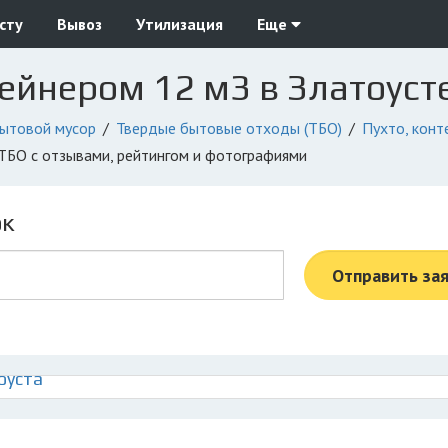
сту
Вывоз
Утилизация
Еще
тейнером 12 м3 в Златоуст
ытовой мусор
Твердые бытовые отходы (ТБО)
Пухто, кон
у ТБО с отзывами, рейтингом и фотографиями
ок
Отправить за
оуста