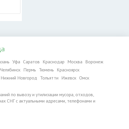
да
азань
Уфа
Саратов
Краснодар
Москва
Воронеж
Челябинск
Пермь
Тюмень
Красноярск
Нижний Новгород
Тольятти
Ижевск
Омск
паний по вывозу и утилизации мусора, отходов,
ранах СНГ с актуальными адресами, телефонами и