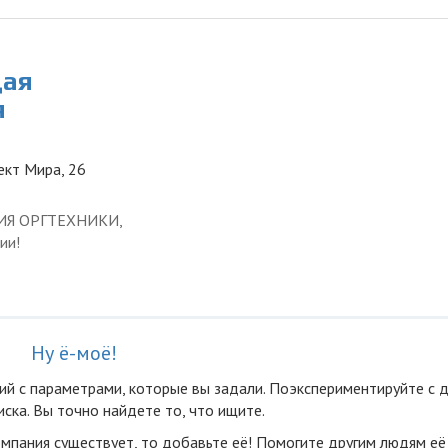
щая
я
ект Мира, 26
ЦИЯ ОРГТЕХНИКИ,
ии!
Ну ё-моё!
ий с параметрами, которые вы задали. Поэкспериментируйте с 
ска. Вы точно найдете то, что ищите.
омпания существует, то добавьте её! Помогите другим людям её