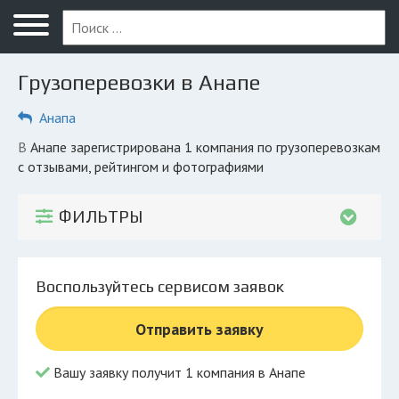
Меню
Главная
Грузоперевозки в Анапе
Вопрос юристу
Анапа
Анапа
в Анапе зарегистрирована 1 компания по грузоперевозкам
ПОЛЬЗОВАТЕЛЯМ
с отзывами, рейтингом и фотографиями
Компании
ФИЛЬТРЫ
Экоблог
КОМПАНИЯМ
Воспользуйтесь сервисом заявок
Личный кабинет
Отправить заявку
© 2026 Все права защищены
Вашу заявку получит 1 компания в Анапе