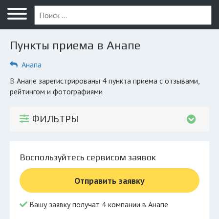
Меню
Главная
Пункты приема в Анапе
Вопрос юристу
Анапа
Анапа
в Анапе зарегистрированы 4 пункта приема с отзывами,
ПОЛЬЗОВАТЕЛЯМ
рейтингом и фотографиями
Компании
ФИЛЬТРЫ
Экоблог
КОМПАНИЯМ
Воспользуйтесь сервисом заявок
Личный кабинет
Отправить заявку
© 2026 Все права защищены
Вашу заявку получат 4 компании в Анапе