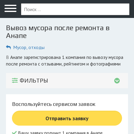
Меню
Главная
Вывоз мусора после ремонта в
Вопрос юристу
Анапе
Анапа
Мусор, отходы
ПОЛЬЗОВАТЕЛЯМ
в Анапе зарегистрирована 1 компания по вывозу мусора
после ремонта с отзывами, рейтингом и фотографиями
Компании
Экоблог
ФИЛЬТРЫ
КОМПАНИЯМ
Личный кабинет
Воспользуйтесь сервисом заявок
© 2026 Все права защищены
Отправить заявку
Вашу заявку получит 1 компания в Анапе