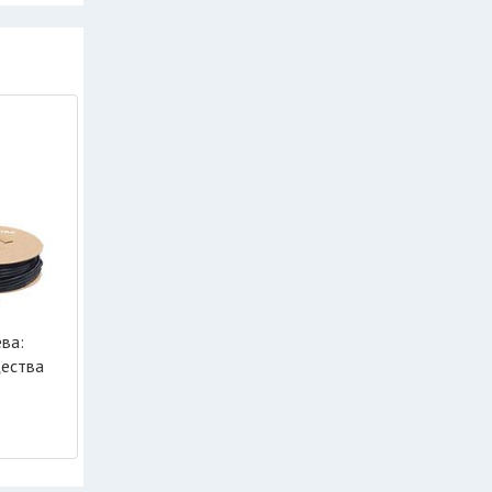
ва:
щества