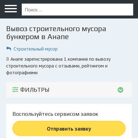
Меню
Главная
Вывоз строительного мусора
Вопрос юристу
бункером в Анапе
Анапа
Строительный мусор
ПОЛЬЗОВАТЕЛЯМ
в Анапе зарегистрирована 1 компания по вывозу
строительного мусора с отзывами, рейтингом и
Компании
фотографиями
Экоблог
ФИЛЬТРЫ
КОМПАНИЯМ
Личный кабинет
Воспользуйтесь сервисом заявок
© 2026 Все права защищены
Отправить заявку