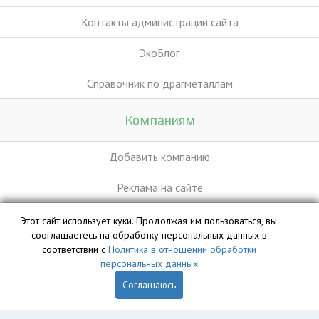
Контакты администрации сайта
ЭкоБлог
Справочник по драгметаллам
Компаниям
Добавить компанию
Реклама на сайте
Этот сайт использует куки. Продолжая им пользоваться, вы
База данных сайта vyvoz.org является интеллектуальной
сооглашаетесь на обработку персональных данных в
собственностью ООО «Профит» и охраняется законом.
соответствии с
Политика в отношении обработки
персональных данных
Соглашаюсь