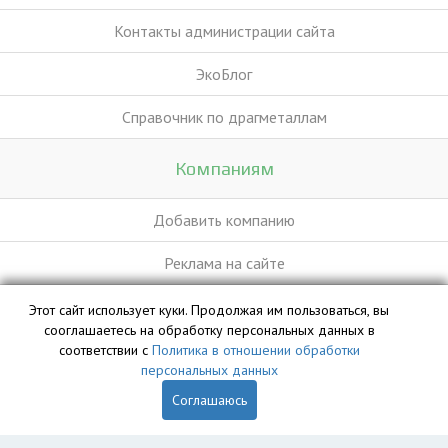
Контакты администрации сайта
ЭкоБлог
Справочник по драгметаллам
Компаниям
Добавить компанию
Реклама на сайте
Этот сайт использует куки. Продолжая им пользоваться, вы
База данных сайта vyvoz.org является интеллектуальной
сооглашаетесь на обработку персональных данных в
собственностью ООО «Профит» и охраняется законом.
соответствии с
Политика в отношении обработки
персональных данных
Соглашаюсь