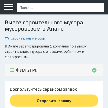
Меню
Главная
Вывоз строительного мусора
Вопрос юристу
мусоровозом в Анапе
Анапа
Строительный мусор
ПОЛЬЗОВАТЕЛЯМ
в Анапе зарегистрирована 1 компания по вывозу
строительного мусора с отзывами, рейтингом и
Компании
фотографиями
Экоблог
ФИЛЬТРЫ
КОМПАНИЯМ
Личный кабинет
Воспользуйтесь сервисом заявок
© 2026 Все права защищены
Отправить заявку