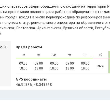
сь на организации полного цикла работ по обращению с отходам
тый город», входят в число первопроходцев по реформировани
» получила статус регионального оператора по обращению с о
ханская, Ростовская, Архангельская, Брянская области, Республ
.
о, 4
Время работы
пн
вт
ср
чт
пт
сб
09:00
09:00
09:00
09:00
09:00
вых.
18:00
18:00
18:00
18:00
18:00
GPS координаты
46.31586, 48.045558