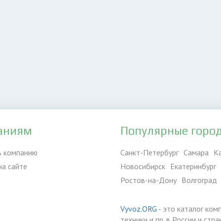
аниям
Популярные горо
ь компанию
Санкт-Петербург
Самара
К
на сайте
Новосибирск
Екатеринбург
Ростов-на-Дону
Волгоград
Vyvoz.ORG
- это каталог ком
техники и пр. в России и ст