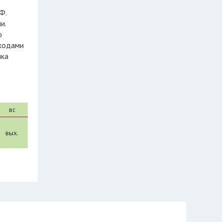
и.
ю
тходами
ика
вс
вых.