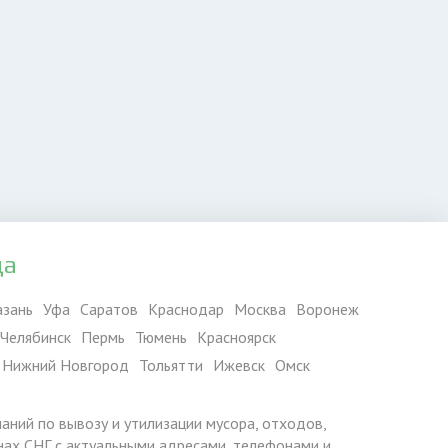
да
азань
Уфа
Саратов
Краснодар
Москва
Воронеж
Челябинск
Пермь
Тюмень
Красноярск
Нижний Новгород
Тольятти
Ижевск
Омск
паний по вывозу и утилизации мусора, отходов,
ранах СНГ с актуальными адресами, телефонами и