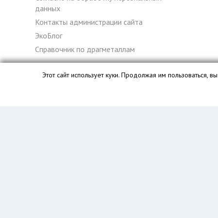
данных
Контакты администрации сайта
ЭкоБлог
Справочник по драгметаллам
Этот сайт использует куки. Продолжая им пользоваться, 
База данных сайта vyvoz.org является интеллектуальной с
Главная
Вопрос юристу
Астрахань
Пользователям
Компании
Вывоз
Утилизация
Пункты приема
Демонтаж
Грузоперевозки