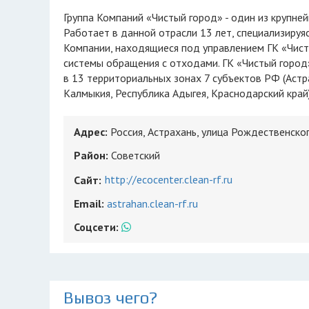
Группа Компаний «Чистый город» - один из крупнейших операторов сферы обращения с отходами на территории РФ.
Работает в данной отрасли 13 лет, специализируя
Компании, находящиеся под управлением ГК «Чис
системы обращения с отходами. ГК «Чистый город
в 13 территориальных зонах 7 субъектов РФ (Астра
Калмыкия, Республика Адыгея, Краснодарский край)
Адрес:
Россия, Астрахань, улица Рождественског
Район:
Советский
http://ecocenter.clean-rf.ru
Сайт:
Email:
astrahan.clean-rf.ru
Соцсети:
Вывоз чего?