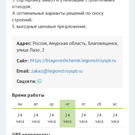
отходов;
4. оптимальные варианты решений по сносу
строений;
5. выгодные ценовые предложения;
Адрес:
Россия, Амурская область, Благовещенск,
улица Лазо, 2
https://blagoveshchensk.legionstroyspb.ru
Сайт:
Email:
zakaz@legionstroyspb.ru
Соцсети:
Время работы
пн
вт
ср
чт
пт
сб
вс
24
24
24
24
24
24
24
часа
часа
часа
часа
часа
часа
часа
GPS координаты