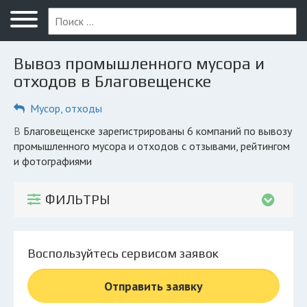
Меню
Главная
Вывоз промышленного мусора и
Вопрос юристу
отходов в Благовещенске
Благовещенск
Мусор, отходы
ПОЛЬЗОВАТЕЛЯМ
в Благовещенске зарегистрированы 6 компаний по вывозу
промышленного мусора и отходов с отзывами, рейтингом
Компании
и фотографиями
Экоблог
ФИЛЬТРЫ
КОМПАНИЯМ
Личный кабинет
Воспользуйтесь сервисом заявок
© 2026 Все права защищены
Отправить заявку