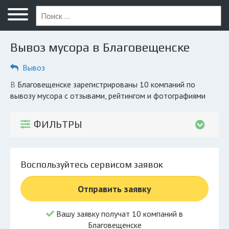
Меню
Главная
Вывоз мусора в Благовещенске
Вопрос юристу
Вывоз
Благовещенск
в Благовещенске зарегистрированы 10 компаний по
ПОЛЬЗОВАТЕЛЯМ
вывозу мусора с отзывами, рейтингом и фотографиями
Компании
ФИЛЬТРЫ
Экоблог
КОМПАНИЯМ
Воспользуйтесь сервисом заявок
Личный кабинет
Отправить заявку
© 2026 Все права защищены
Вашу заявку получат 10 компаний в
Благовещенске