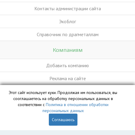
Контакты администрации сайта
ЭкоБлог
Справочник по драгметаллам
Компаниям
Добавить компанию
Реклама на сайте
Этот сайт использует куки. Продолжая им пользоваться, вы
База данных сайта vyvoz.org является интеллектуальной
сооглашаетесь на обработку персональных данных в
собственностью ООО «Профит» и охраняется законом.
соответствии с
Политика в отношении обработки
персональных данных
Соглашаюсь