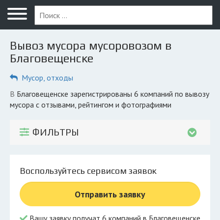
Меню
Главная
Вывоз мусора мусоровозом в
Вопрос юристу
Благовещенске
Благовещенск
Мусор, отходы
ПОЛЬЗОВАТЕЛЯМ
в Благовещенске зарегистрированы 6 компаний по вывозу
мусора с отзывами, рейтингом и фотографиями
Компании
Экоблог
ФИЛЬТРЫ
КОМПАНИЯМ
Личный кабинет
Воспользуйтесь сервисом заявок
© 2026 Все права защищены
Отправить заявку
Вашу заявку получат 6 компаний в Благовещенске