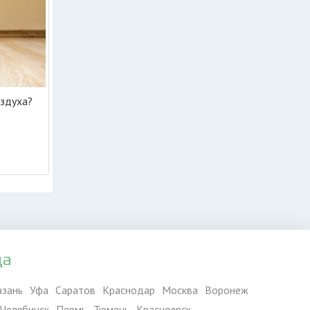
оздуха?
да
азань
Уфа
Саратов
Краснодар
Москва
Воронеж
Челябинск
Пермь
Тюмень
Красноярск