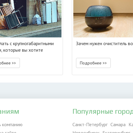
лать с крупногабаритными
Зачем нужен очиститель в
, которые вы хотите
ить
обнее >>
Подробнее >>
аниям
Популярные горо
ь компанию
Санкт-Петербург
Самара
К
на сайте
Новосибирск
Екатеринбург