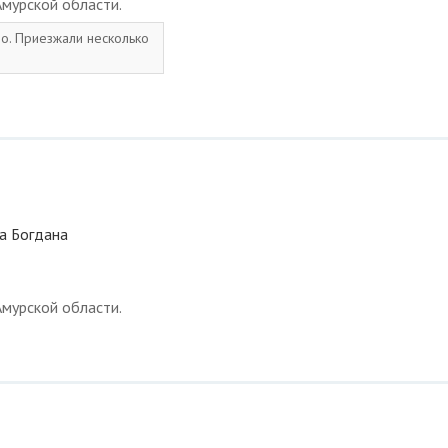
мурской области.
шо. Приезжали несколько
ца Богдана
мурской области.