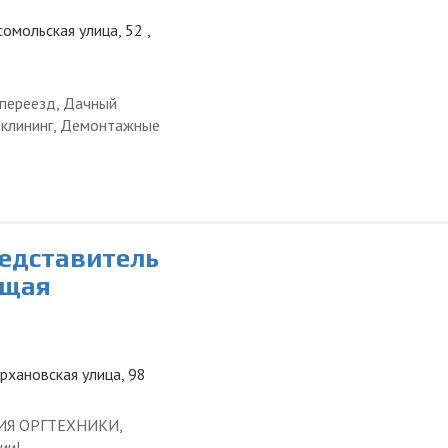
омольская улица, 52 ,
 переезд, Дачный
и клининг, Демонтажные
редставитель
ющая
урхановская улица, 98
ЦИЯ ОРГТЕХНИКИ,
ии!