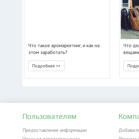
Что такое аромаркетинг, и как на
Что де
этом заработать?
вещами
выброс
Подробнее >>
Подр
Пользователям
Комп
Предоставление информации
Добавит
Отказ от ответственности
Реклама 