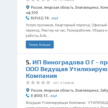
Россия, Амурская область, Благовещенск, Комс
оф.309
8(4162) 58...
ещё
Услуги грузчиков, Квартирный переезд, Офисный
переезд, Мастер на час, Разнорабочие, Уборка 
работы,&nb...
Узнать больше
5.
ИП Виноградова О Г - п
ООО Ведущая Утилизиру
Компания
нет отзывов
Россия, Амурская область, Благовещенск, Заб
8 (800) 33...
ещё
Ведущая Утилизирующая Компания - УТИЛИЗА
компьютеров, мониторов и оборудования в Росс