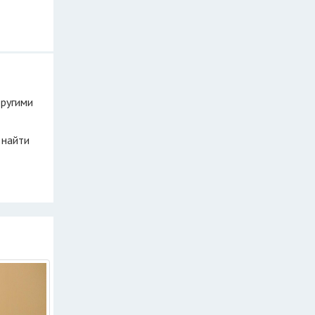
другими
 найти