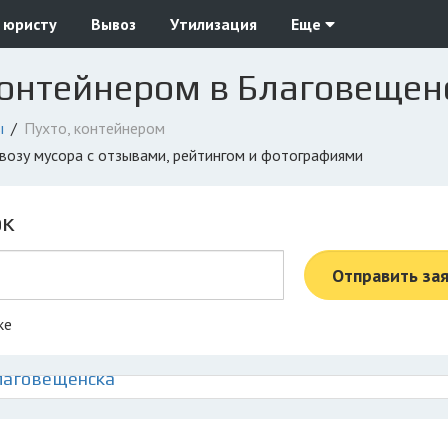
 юристу
Вывоз
Утилизация
Еще
контейнером в Благовещен
ы
Пухто, контейнером
ывозу мусора с отзывами, рейтингом и фотографиями
ок
Отправить за
ке
Благовещенска