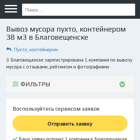
Меню
Главная
Вывоз мусора пухто, контейнером
Вопрос юристу
38 м3 в Благовещенске
Благовещенск
Пухто, контейнером
ПОЛЬЗОВАТЕЛЯМ
в Благовещенске зарегистрирована 1 компания по вывозу
мусора с отзывами, рейтингом и фотографиями
Компании
Экоблог
ФИЛЬТРЫ
КОМПАНИЯМ
Личный кабинет
Воспользуйтесь сервисом заявок
© 2026 Все права защищены
Отправить заявку
Вашу заявку получит 1 компания в Благовещенске