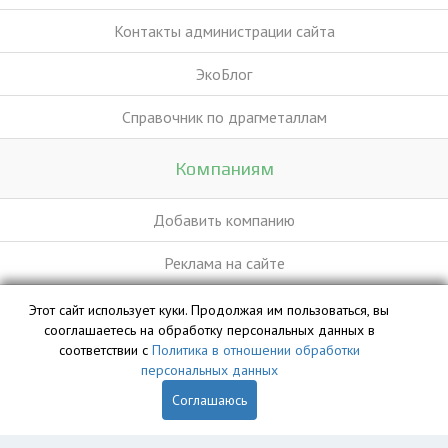
Контакты администрации сайта
ЭкоБлог
Справочник по драгметаллам
Компаниям
Добавить компанию
Реклама на сайте
Этот сайт использует куки. Продолжая им пользоваться, вы
База данных сайта vyvoz.org является интеллектуальной
сооглашаетесь на обработку персональных данных в
собственностью ООО «Профит» и охраняется законом.
соответствии с
Политика в отношении обработки
персональных данных
Соглашаюсь