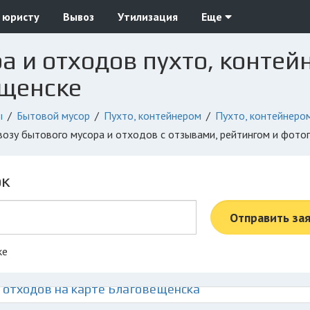
 юристу
Вывоз
Утилизация
Еще
а и отходов пухто, контей
ещенске
ы
Бытовой мусор
Пухто, контейнером
Пухто, контейнеро
ывозу бытового мусора и отходов с отзывами, рейтингом и фото
ок
Отправить за
ке
 отходов на карте Благовещенска