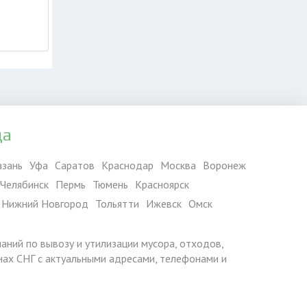
да
азань
Уфа
Саратов
Краснодар
Москва
Воронеж
Челябинск
Пермь
Тюмень
Красноярск
Нижний Новгород
Тольятти
Ижевск
Омск
паний по вывозу и утилизации мусора, отходов,
ранах СНГ с актуальными адресами, телефонами и