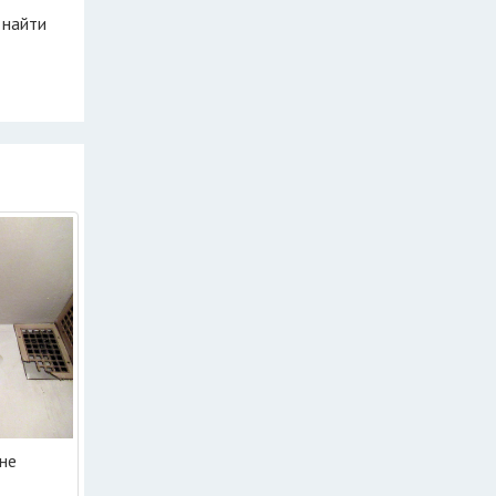
 найти
не