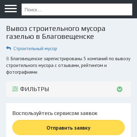
Меню
Главная
Вывоз строительного мусора
Вопрос юристу
газелью в Благовещенске
Благовещенск
Строительный мусор
ПОЛЬЗОВАТЕЛЯМ
в Благовещенске зарегистрированы 5 компаний по вывозу
строительного мусора с отзывами, рейтингом и
Компании
фотографиями
Экоблог
ФИЛЬТРЫ
КОМПАНИЯМ
Личный кабинет
Воспользуйтесь сервисом заявок
© 2026 Все права защищены
Отправить заявку