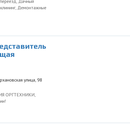
 переезд, Дачный
и клининг, Демонтажные
редставитель
ющая
урхановская улица, 98
ЦИЯ ОРГТЕХНИКИ,
ии!