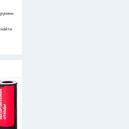
другими
 найти