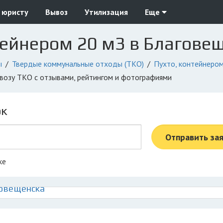
 юристу
Вывоз
Утилизация
Еще
тейнером 20 м3 в Благове
ы
Твердые коммунальные отходы (ТКО)
Пухто, контейнеро
ывозу ТКО с отзывами, рейтингом и фотографиями
ок
Отправить за
ке
говещенска