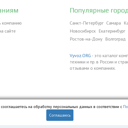
аниям
Популярные горо
ь компанию
Санкт-Петербург
Самара
К
на сайте
Новосибирск
Екатеринбург
Ростов-на-Дону
Волгоград
Vyvoz.ORG
- это каталог ком
техники и пр. в России и ст
отзывами о компаниях.
вы сооглашаетесь на обработку персональных данных в соответствии с
По
Соглашаюсь
обственностью ООО «Профит» и охраняется законом.