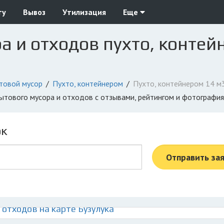
ту
Вывоз
Утилизация
Еще
а и отходов пухто, контей
товой мусор
Пухто, контейнером
Пухто, контейнером 14 м
 бытового мусора и отходов с отзывами, рейтингом и фотографи
ок
Отправить за
отходов на карте Бузулука