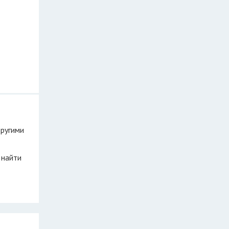
другими
 найти