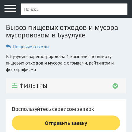
Меню
Главная
Вывоз пищевых отходов и мусора
Вопрос юристу
мусоровозом в Бузулуке
Бузулук
Пищевые отходы
ПОЛЬЗОВАТЕЛЯМ
в Бузулуке зарегистрирована 1 компания по вывозу
пищевых отходов и мусора с отзывами, рейтингом и
Компании
фотографиями
Экоблог
ФИЛЬТРЫ
КОМПАНИЯМ
Личный кабинет
Воспользуйтесь сервисом заявок
© 2026 Все права защищены
Отправить заявку