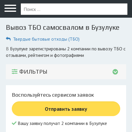
Меню
Главная
Вывоз ТБО самосвалом в Бузулуке
Вопрос юристу
Твердые бытовые отходы (ТБО)
Бузулук
в Бузулуке зарегистрированы 2 компании по вывозу ТБО с
ПОЛЬЗОВАТЕЛЯМ
отзывами, рейтингом и фотографиями
Компании
ФИЛЬТРЫ
Экоблог
КОМПАНИЯМ
Воспользуйтесь сервисом заявок
Личный кабинет
Отправить заявку
© 2026 Все права защищены
Вашу заявку получат 2 компании в Бузулуке