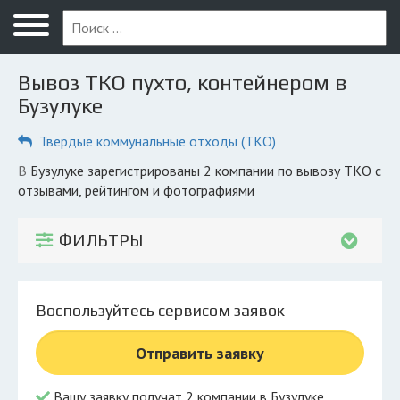
Меню
Главная
Вывоз ТКО пухто, контейнером в
Вопрос юристу
Бузулуке
Бузулук
Твердые коммунальные отходы (ТКО)
ПОЛЬЗОВАТЕЛЯМ
в Бузулуке зарегистрированы 2 компании по вывозу ТКО с
отзывами, рейтингом и фотографиями
Компании
Экоблог
ФИЛЬТРЫ
КОМПАНИЯМ
Личный кабинет
Воспользуйтесь сервисом заявок
© 2026 Все права защищены
Отправить заявку
Вашу заявку получат 2 компании в Бузулуке