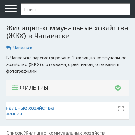
Меню
Главная
Жилищно-коммунальные хозяйства
Вопрос юристу
(ЖКХ) в Чапаевске
Чапаевск
Чапаевск
ПОЛЬЗОВАТЕЛЯМ
в Чапаевске зарегистрировано 1 жилищно-коммунальное
хозяйство (ЖКХ) с отзывами, с рейтингом, отзывами и
Компании
фотографиями
Экоблог
ФИЛЬТРЫ
КОМПАНИЯМ
Личный кабинет
унальные хозяйства
Чапаевска
© 2026 Все права защищены
Список Жилищно-коммунальных хозяйств