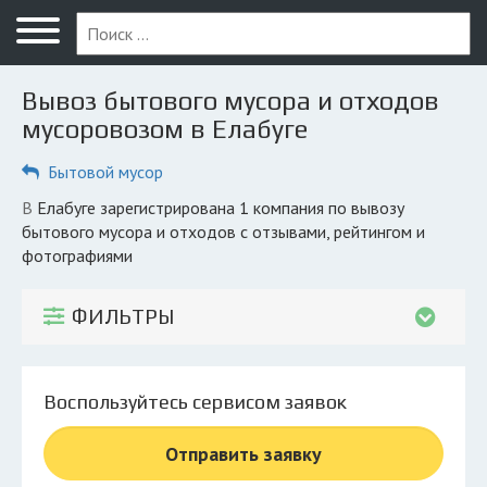
Меню
Главная
Вывоз бытового мусора и отходов
Вопрос юристу
мусоровозом в Елабуге
Елабуга
Бытовой мусор
ПОЛЬЗОВАТЕЛЯМ
в Елабуге зарегистрирована 1 компания по вывозу
бытового мусора и отходов с отзывами, рейтингом и
Компании
фотографиями
Экоблог
ФИЛЬТРЫ
КОМПАНИЯМ
Личный кабинет
Воспользуйтесь сервисом заявок
© 2026 Все права защищены
Отправить заявку