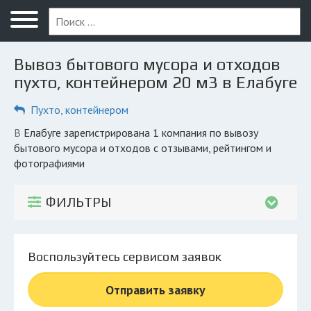
Меню
Главная
Вывоз бытового мусора и отходов
Вопрос юристу
пухто, контейнером 20 м3 в Елабуге
Елабуга
Пухто, контейнером
ПОЛЬЗОВАТЕЛЯМ
в Елабуге зарегистрирована 1 компания по вывозу
бытового мусора и отходов с отзывами, рейтингом и
Компании
фотографиями
Экоблог
ФИЛЬТРЫ
КОМПАНИЯМ
Личный кабинет
Воспользуйтесь сервисом заявок
© 2026 Все права защищены
Отправить заявку