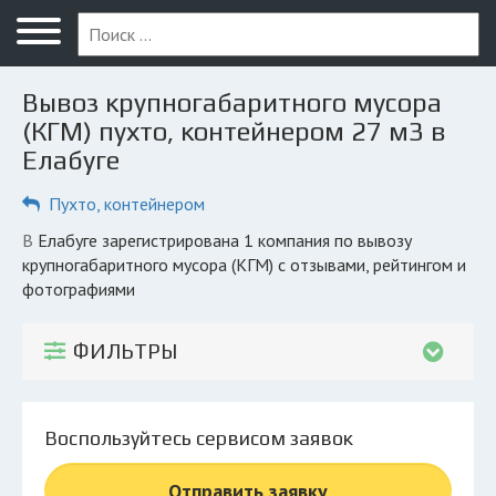
Меню
Главная
Вывоз крупногабаритного мусора
Вопрос юристу
(КГМ) пухто, контейнером 27 м3 в
Елабуге
Елабуга
Пухто, контейнером
ПОЛЬЗОВАТЕЛЯМ
Компании
в Елабуге зарегистрирована 1 компания по вывозу
крупногабаритного мусора (КГМ) с отзывами, рейтингом и
Экоблог
фотографиями
КОМПАНИЯМ
ФИЛЬТРЫ
Личный кабинет
© 2026 Все права защищены
Воспользуйтесь сервисом заявок
Отправить заявку