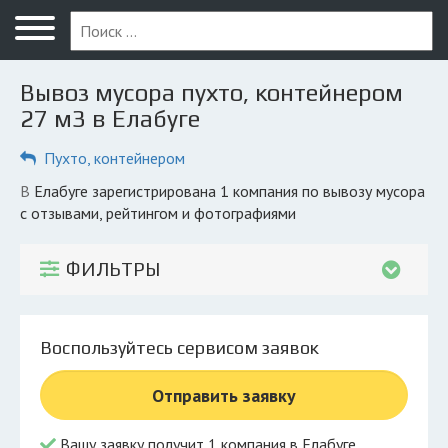
Меню
Главная
Вывоз мусора пухто, контейнером
Вопрос юристу
27 м3 в Елабуге
Елабуга
Пухто, контейнером
ПОЛЬЗОВАТЕЛЯМ
в Елабуге зарегистрирована 1 компания по вывозу мусора
с отзывами, рейтингом и фотографиями
Компании
Экоблог
ФИЛЬТРЫ
КОМПАНИЯМ
Личный кабинет
Воспользуйтесь сервисом заявок
© 2026 Все права защищены
Отправить заявку
Вашу заявку получит 1 компания в Елабуге