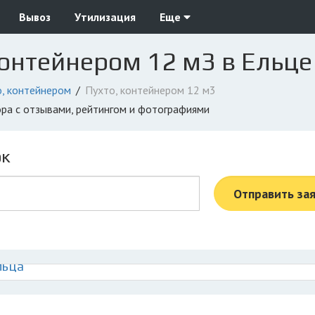
Вывоз
Утилизация
Еще
контейнером 12 м3 в Ельце
, контейнером
Пухто, контейнером 12 м3
ора с отзывами, рейтингом и фотографиями
ок
Отправить за
льца