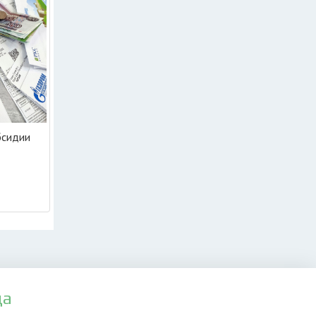
бсидии
да