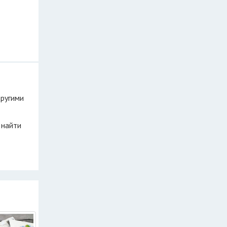
другими
 найти