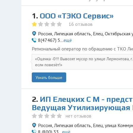
1.
ООО «ТЭКО Сервис»
16 отзывов
Россия, Липецкая область, Елец, Октябрьская 
8(47467) 5...
ещё
Региональный оператор по обращению с ТКО Ли
Оценка -0!!! Вывозят мусор по улице Лермонтова, г
если повезёт!
Узнать больше
2.
ИП Елецких С М - предс
Ведущая Утилизирующая
нет отзывов
Россия, Липецкая область, Елец, улица Комму
8 (800) 33...
ещё