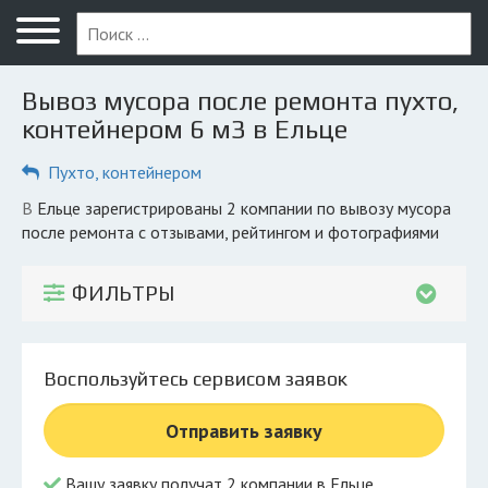
Меню
Главная
Вывоз мусора после ремонта пухто,
Вопрос юристу
контейнером 6 м3 в Ельце
Елец
Пухто, контейнером
ПОЛЬЗОВАТЕЛЯМ
в Ельце зарегистрированы 2 компании по вывозу мусора
после ремонта с отзывами, рейтингом и фотографиями
Компании
Экоблог
ФИЛЬТРЫ
КОМПАНИЯМ
Личный кабинет
Воспользуйтесь сервисом заявок
© 2026 Все права защищены
Отправить заявку
Вашу заявку получат 2 компании в Ельце