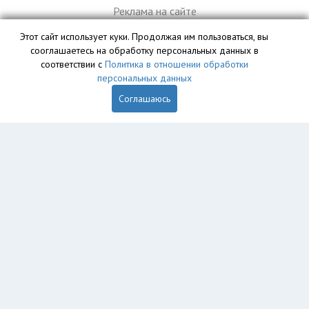
Реклама на сайте
Этот сайт использует куки. Продолжая им пользоваться, вы
сооглашаетесь на обработку персональных данных в
База данных сайта vyvoz.org является интеллектуальной
соответствии с
Политика в отношении обработки
собственностью ООО «Профит» и охраняется законом.
персональных данных
Соглашаюсь
Главная
Вопрос юристу
Феодосия
Приморский
Пользователям
Компании
Вывоз
Утилизация
Рег. операторы
Обеззараживание
Экоблог