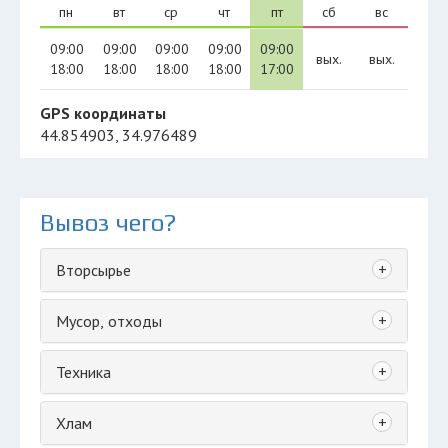
пн
вт
ср
чт
пт
сб
вс
09:00
09:00
09:00
09:00
09:00
вых.
вых.
18:00
18:00
18:00
18:00
17:00
GPS координаты
44.854903, 34.976489
Вывоз чего?
+
Вторсырье
+
Мусор, отходы
+
Техника
+
Хлам