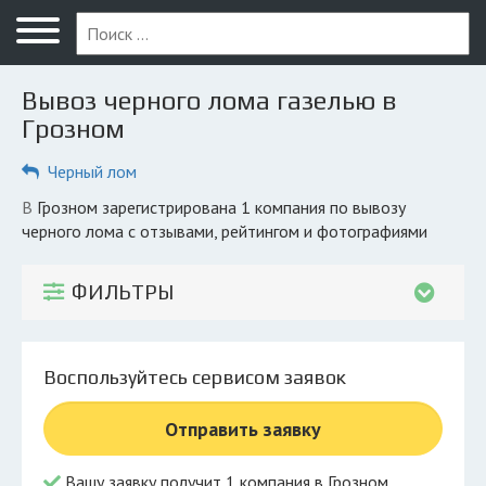
Меню
Главная
Вывоз черного лома газелью в
Вопрос юристу
Грозном
Грозный
Черный лом
ПОЛЬЗОВАТЕЛЯМ
в Грозном зарегистрирована 1 компания по вывозу
черного лома с отзывами, рейтингом и фотографиями
Компании
Экоблог
ФИЛЬТРЫ
КОМПАНИЯМ
Личный кабинет
Воспользуйтесь сервисом заявок
© 2026 Все права защищены
Отправить заявку
Вашу заявку получит 1 компания в Грозном