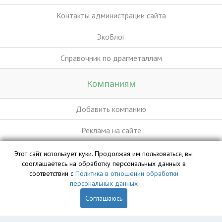
Контакты администрации сайта
ЭкоБлог
Справочник по драгметаллам
Компаниям
Добавить компанию
Реклама на сайте
Этот сайт использует куки. Продолжая им пользоваться, вы
База данных сайта vyvoz.org является интеллектуальной
сооглашаетесь на обработку персональных данных в
собственностью ООО «Профит» и охраняется законом.
соответствии с
Политика в отношении обработки
персональных данных
Соглашаюсь