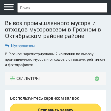
Меню
Главная
Вывоз промышленного мусора и
Вопрос юристу
отходов мусоровозом в Грозном в
Октябрьском районе районе
Грозный
Мусоровозом
ПОЛЬЗОВАТЕЛЯМ
Компании
в Грозном зарегистрированы 2 компании по вывозу
промышленного мусора и отходов с отзывами, рейтингом
Экоблог
и фотографиями
КОМПАНИЯМ
ФИЛЬТРЫ
Личный кабинет
© 2026 Все права защищены
Воспользуйтесь сервисом заявок
Отправить заявку