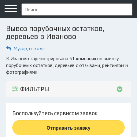
Меню
Главная
Вывоз порубочных остатков,
Вопрос юристу
деревьев в Иваново
Иваново
Мусор, отходы
ПОЛЬЗОВАТЕЛЯМ
в Иваново зарегистрирована 31 компания по вывозу
порубочных остатков, деревьев с отзывами, рейтингом и
Компании
фотографиями
Экоблог
ФИЛЬТРЫ
КОМПАНИЯМ
Личный кабинет
Воспользуйтесь сервисом заявок
© 2026 Все права защищены
Отправить заявку