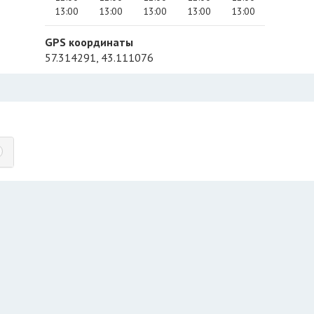
13:00
13:00
13:00
13:00
13:00
GPS координаты
57.314291, 43.111076