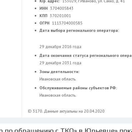
Юр. адрес:
153029, г.Иваново, ул. Сакко, д. 41
ИНН
3704005843
КПП
370201001
ОГРН
1113704000585
Дата выбора регионального оператора:
29 декабря 2016 года
Дата окончания статуса регионального опер
29 декабря 2031 года
Зоны деятельности:
Ивановская область.
Обслуживаемые районы субъектов РФ:
Ивановская область.
ID 3170. Данные актуальны на 20.04.2020
р по обращению с ТКО» в Юрьевце» пок