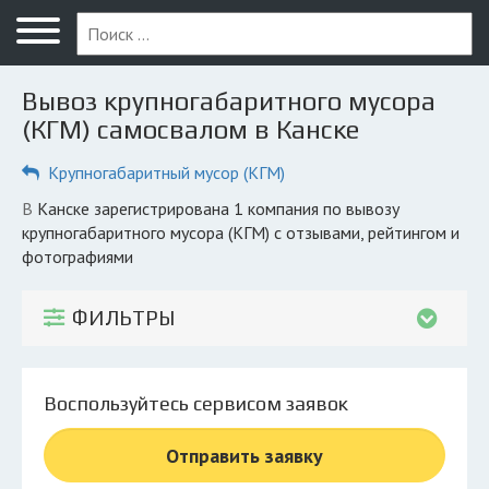
Меню
Главная
Вывоз крупногабаритного мусора
Вопрос юристу
(КГМ) самосвалом в Канске
Канск
Крупногабаритный мусор (КГМ)
ПОЛЬЗОВАТЕЛЯМ
в Канске зарегистрирована 1 компания по вывозу
крупногабаритного мусора (КГМ) с отзывами, рейтингом и
Компании
фотографиями
Экоблог
ФИЛЬТРЫ
КОМПАНИЯМ
Личный кабинет
Воспользуйтесь сервисом заявок
© 2026 Все права защищены
Отправить заявку