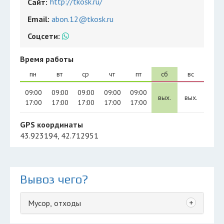
http://tkosk.ru/
Сайт:
Email:
abon.12@tkosk.ru
Соцсети:
Время работы
пн
вт
ср
чт
пт
сб
вс
09:00
09:00
09:00
09:00
09:00
вых.
вых.
17:00
17:00
17:00
17:00
17:00
GPS координаты
43.923194, 42.712951
Вывоз чего?
+
Мусор, отходы