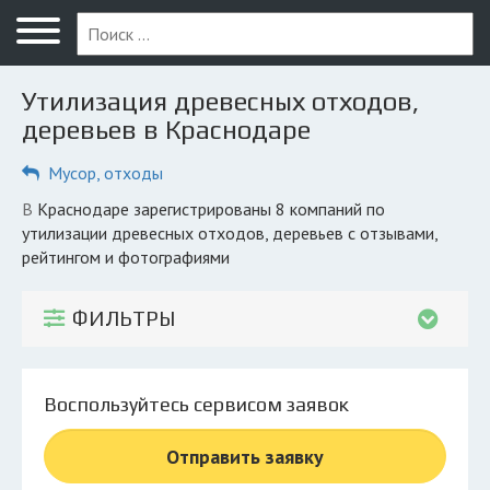
Меню
Главная
Утилизация древесных отходов,
Вопрос юристу
деревьев в Краснодаре
Краснодар
Мусор, отходы
ПОЛЬЗОВАТЕЛЯМ
в Краснодаре зарегистрированы 8 компаний по
утилизации древесных отходов, деревьев с отзывами,
Компании
рейтингом и фотографиями
Экоблог
ФИЛЬТРЫ
КОМПАНИЯМ
Личный кабинет
Воспользуйтесь сервисом заявок
© 2026 Все права защищены
Отправить заявку