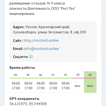
размещению отходов IV-V класса
опасности.Деятельность ООО "РостТех"
лицензирована.
Адрес:
Россия, Красноярский край,
Сосновоборск, улица Энтузиастов, 8, оф.209
http://rosttech.online
Сайт:
Email:
info@rosttech.online
Соцсети:
Время работы
пн
вт
ср
чт
пт
сб
вс
08:00
08:00
08:00
08:00
08:00
вых.
вых.
17:00
17:00
17:00
17:00
17:00
GPS координаты
56.121973, 93.344309