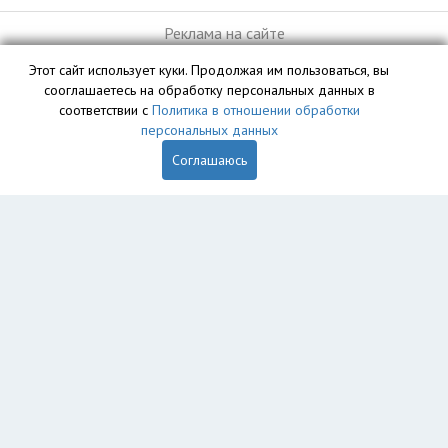
Реклама на сайте
Этот сайт использует куки. Продолжая им пользоваться, вы
сооглашаетесь на обработку персональных данных в
База данных сайта vyvoz.org является интеллектуальной
соответствии с
Политика в отношении обработки
собственностью ООО «Профит» и охраняется законом.
персональных данных
Соглашаюсь
Главная
Вопрос юристу
Красноярск
Пользователям
Компании
Вывоз
Утилизация
Пункты приема
Демонтаж
Грузоперевозки