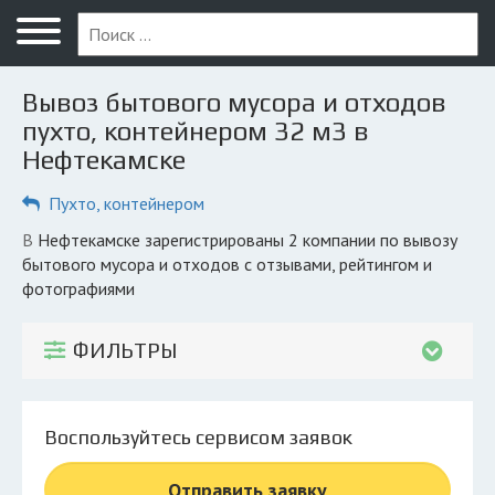
Меню
Главная
Вывоз бытового мусора и отходов
Вопрос юристу
пухто, контейнером 32 м3 в
Нефтекамске
Нефтекамск
Пухто, контейнером
ПОЛЬЗОВАТЕЛЯМ
Компании
в Нефтекамске зарегистрированы 2 компании по вывозу
бытового мусора и отходов с отзывами, рейтингом и
Экоблог
фотографиями
КОМПАНИЯМ
ФИЛЬТРЫ
Личный кабинет
© 2026 Все права защищены
Воспользуйтесь сервисом заявок
Отправить заявку