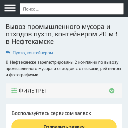
Меню
Главная
Вывоз промышленного мусора и
Вопрос юристу
отходов пухто, контейнером 20 м3
в Нефтекамске
Нефтекамск
Пухто, контейнером
ПОЛЬЗОВАТЕЛЯМ
Компании
в Нефтекамске зарегистрированы 2 компании по вывозу
промышленного мусора и отходов с отзывами, рейтингом
Экоблог
и фотографиями
КОМПАНИЯМ
ФИЛЬТРЫ
Личный кабинет
© 2026 Все права защищены
Воспользуйтесь сервисом заявок
Отправить заявку