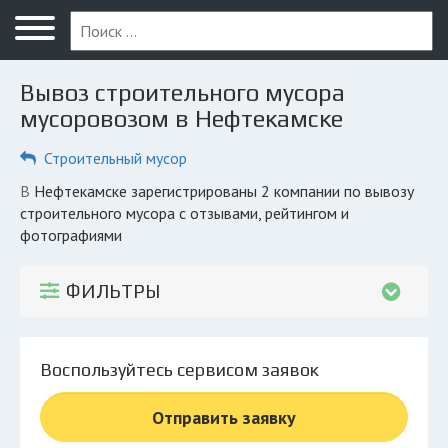
Меню
Главная
Вывоз строительного мусора
Вопрос юристу
мусоровозом в Нефтекамске
Нефтекамск
Строительный мусор
ПОЛЬЗОВАТЕЛЯМ
в Нефтекамске зарегистрированы 2 компании по вывозу
строительного мусора с отзывами, рейтингом и
Компании
фотографиями
Экоблог
ФИЛЬТРЫ
КОМПАНИЯМ
Личный кабинет
Воспользуйтесь сервисом заявок
© 2026 Все права защищены
Отправить заявку