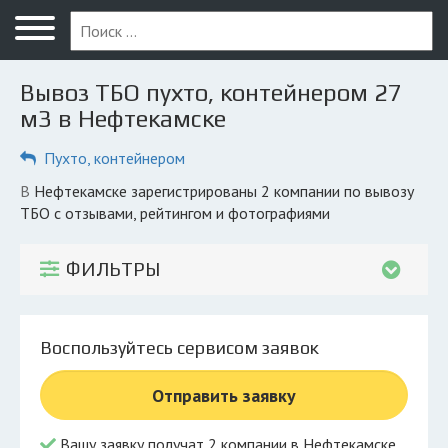
Меню
Главная
Вывоз ТБО пухто, контейнером 27
Вопрос юристу
м3 в Нефтекамске
Нефтекамск
Пухто, контейнером
ПОЛЬЗОВАТЕЛЯМ
в Нефтекамске зарегистрированы 2 компании по вывозу
ТБО с отзывами, рейтингом и фотографиями
Компании
Экоблог
ФИЛЬТРЫ
КОМПАНИЯМ
Личный кабинет
Воспользуйтесь сервисом заявок
© 2026 Все права защищены
Отправить заявку
Вашу заявку получат 2 компании в Нефтекамске