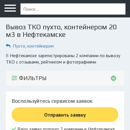
Меню
Главная
Вывоз ТКО пухто, контейнером 20
Вопрос юристу
м3 в Нефтекамске
Нефтекамск
Пухто, контейнером
ПОЛЬЗОВАТЕЛЯМ
в Нефтекамске зарегистрированы 2 компании по вывозу
ТКО с отзывами, рейтингом и фотографиями
Компании
Экоблог
ФИЛЬТРЫ
КОМПАНИЯМ
Личный кабинет
Воспользуйтесь сервисом заявок
© 2026 Все права защищены
Отправить заявку
Вашу заявку получат 2 компании в Нефтекамске