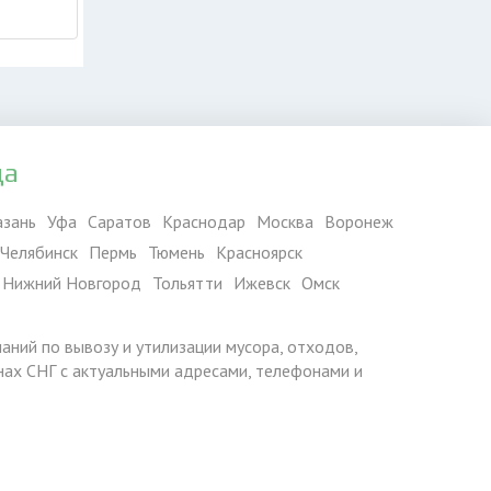
да
азань
Уфа
Саратов
Краснодар
Москва
Воронеж
Челябинск
Пермь
Тюмень
Красноярск
Нижний Новгород
Тольятти
Ижевск
Омск
паний по вывозу и утилизации мусора, отходов,
ранах СНГ с актуальными адресами, телефонами и