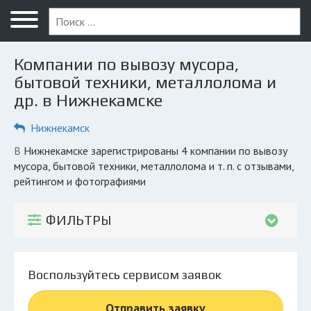
Меню
Главная
Компании по вывозу мусора,
Вопрос юристу
бытовой техники, металлолома и
др. в Нижнекамске
Нижнекамск
Нижнекамск
ПОЛЬЗОВАТЕЛЯМ
Компании
в Нижнекамске зарегистрированы 4 компании по вывозу
мусора, бытовой техники, металлолома и т. п. с отзывами,
Экоблог
рейтингом и фотографиями
КОМПАНИЯМ
ФИЛЬТРЫ
Личный кабинет
© 2026 Все права защищены
Воспользуйтесь сервисом заявок
Отправить заявку