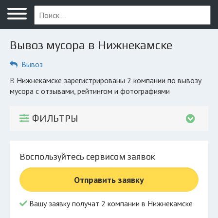
Меню
Главная
Вывоз мусора в Нижнекамске
Вопрос юристу
Вывоз
Нижнекамск
в Нижнекамске зарегистрированы 2 компании по вывозу
ПОЛЬЗОВАТЕЛЯМ
мусора с отзывами, рейтингом и фотографиями
Компании
ФИЛЬТРЫ
Экоблог
КОМПАНИЯМ
Воспользуйтесь сервисом заявок
Личный кабинет
Отправить заявку
© 2026 Все права защищены
Вашу заявку получат 2 компании в Нижнекамске