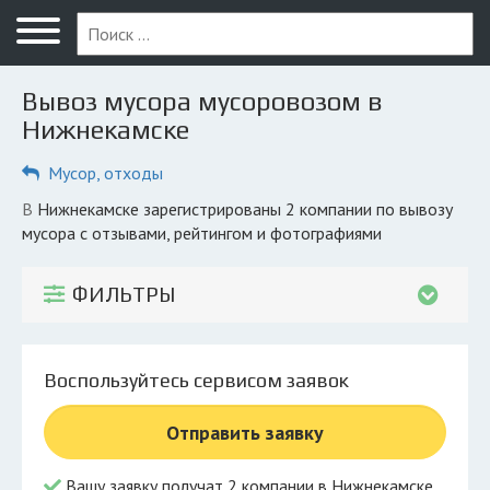
Меню
Главная
Вывоз мусора мусоровозом в
Вопрос юристу
Нижнекамске
Нижнекамск
Мусор, отходы
ПОЛЬЗОВАТЕЛЯМ
в Нижнекамске зарегистрированы 2 компании по вывозу
мусора с отзывами, рейтингом и фотографиями
Компании
Экоблог
ФИЛЬТРЫ
КОМПАНИЯМ
Личный кабинет
Воспользуйтесь сервисом заявок
© 2026 Все права защищены
Отправить заявку
Вашу заявку получат 2 компании в Нижнекамске